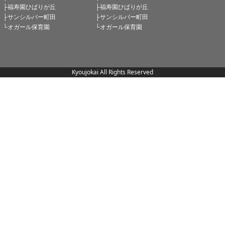
├福寿園ひばりが丘
├福寿園ひばりが丘
├サンシルバー町田
├サンシルバー町田
└オガール保育園
└オガール保育園
Kyoujokai All Rights Reserved