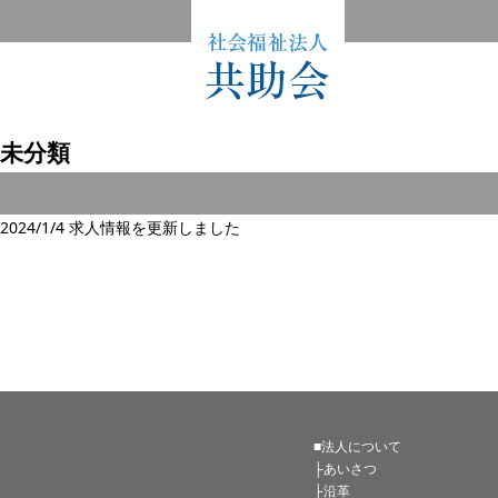
未分類
2024/1/4
求人情報を更新しました
■法人について
├あいさつ
├沿革