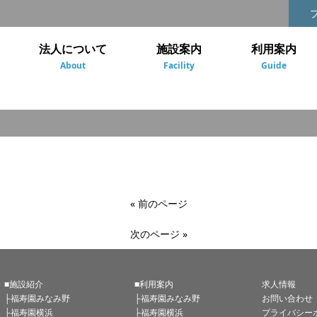
法人について
施設案内
利用案内
About
Facility
Guide
« 前のページ
次のページ »
■施設紹介
■利用案内
求人情報
├福寿園みなみ野
├福寿園みなみ野
お問い合わせ
├福寿園横浜
├福寿園横浜
プライバシー